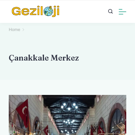
Skip
to
content
Home
Çanakkale Merkez