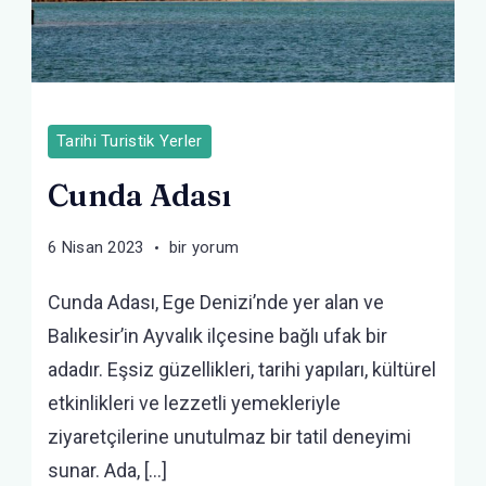
Tarihi Turistik Yerler
Cunda Adası
Cunda
6 Nisan 2023
bir yorum
Adası
Cunda Adası, Ege Denizi’nde yer alan ve
için
Balıkesir’in Ayvalık ilçesine bağlı ufak bir
adadır. Eşsiz güzellikleri, tarihi yapıları, kültürel
etkinlikleri ve lezzetli yemekleriyle
ziyaretçilerine unutulmaz bir tatil deneyimi
sunar. Ada, […]