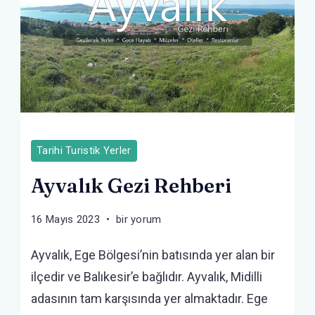
Tarihi Turistik Yerler
Ayvalık Gezi Rehberi
Ayvalık
16 Mayıs 2023
bir yorum
Gezi
Ayvalık, Ege Bölgesi’nin batısında yer alan bir
Rehberi
için
ilçedir ve Balıkesir’e bağlıdır. Ayvalık, Midilli
adasının tam karşısında yer almaktadır. Ege